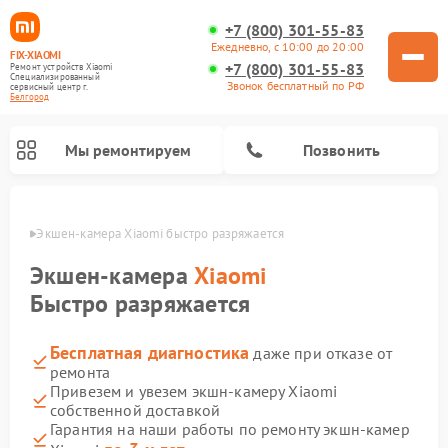
+7 (800) 301-55-83
Ежедневно, с 10:00 до 20:00
FIX-XIAOMI
+7 (800) 301-55-83
Ремонт устройств Xiaomi
Специализированный
Звонок бесплатный по РФ
cервисный центр г.
Белгород
Мы ремонтируем
Позвонить
ороде
Экшен-камера Xiaomi быстро разряжается
Экшен-камера
Xiaomi
Быстро разряжается
Бесплатная диагностика
даже при отказе от
ремонта
Привезем и увезем экшн-камеру Xiaomi
собственной доставкой
Ремонт роботов-пылесосов Xiaomi
Ремонт электровелосипедов Xiaomi
Ремонт массажных кресел Xiaomi
Ремонт видеорегистраторов Xiaomi
Ремонт пароочистителей Xiaomi
Ремонт камер видеонаблюдения Xiaomi
Ремонт вертикальных пылесосов Xiaomi
Ремонт электросамокатов Xiaomi
Ремонт стиральных машин Xiaomi
Гарантия на наши работы по ремонту экшн-камер