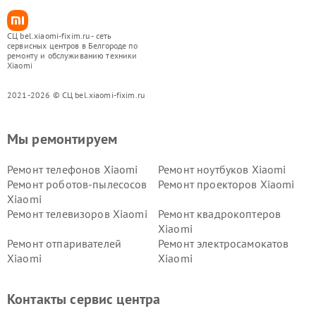
СЦ bel.xiaomi-fixim.ru - сеть
сервисных центров в Белгороде по
ремонту и обслуживанию техники
Xiaomi
2021-2026 © СЦ bel.xiaomi-fixim.ru
Мы ремонтируем
Ремонт телефонов Xiaomi
Ремонт ноутбуков Xiaomi
Ремонт роботов-пылесосов
Ремонт проекторов Xiaomi
Xiaomi
Ремонт телевизоров Xiaomi
Ремонт квадрокоптеров
Xiaomi
Ремонт отпаривателей
Ремонт электросамокатов
Xiaomi
Xiaomi
Ремонт электровелосипедов
Ремонт экшн-камер Xiaomi
Xiaomi
Контакты сервис центра
Ремонт стиральных машин
Ремонт смарт-часов Xiaomi