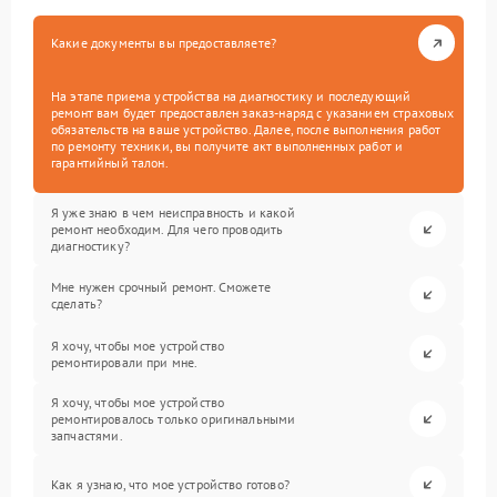
Какие документы вы предоставляете?
На этапе приема устройства на диагностику и последующий
ремонт вам будет предоставлен заказ-наряд с указанием страховых
обязательств на ваше устройство. Далее, после выполнения работ
по ремонту техники, вы получите акт выполненных работ и
гарантийный талон.
Я уже знаю в чем неисправность и какой
ремонт необходим. Для чего проводить
диагностику?
Мне нужен срочный ремонт. Сможете
сделать?
Я хочу, чтобы мое устройство
ремонтировали при мне.
Я хочу, чтобы мое устройство
ремонтировалось только оригинальными
запчастями.
Как я узнаю, что мое устройство готово?