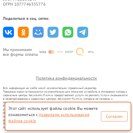
ОГРН 1077746335776
Поделиться в соц. сетях:
Мы принимаем
все формы оплаты
Политика конфиденциальности
Вся информация на сайте носит исключительно справочный характер.
Товарные знаки используются исключительно для описания устройств, в отношении которых
сервисные центры bel.xiaomi-fixim.ru предоставляют услуги по ремонту. Услуги оказываются
в неавторизованных сервисных центрах bel.xiaomi-fixim.ru, которые не связаны с
правообладателями товарных знаков или их официальными представителями.
Ремонт осуществляется для устройств, уже введенных в гражданский оборот в соответствии
Этот сайт использует файлы cookie. Вы можете
со статьей 1487 ГК РФ.
Использование товарных знаков не преследует цели индивидуализации услуг или введения
ознакомиться с
правилами использования
Согласен
потребителей в заблуждение, а служит для информирования о предоставляемых услугах по
ремонту техники указанных брендов.
файлов cookie
Представленная на сайте информация не является публичной офертой, определяемой
положениями Статьи 437(2) Гражданского кодекса РФ