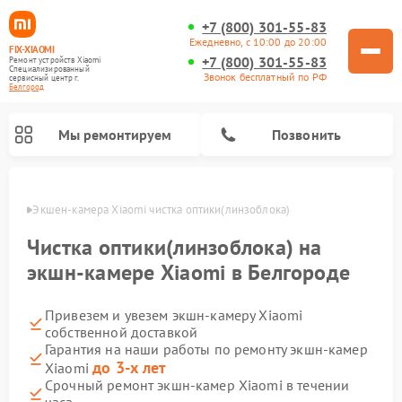
+7 (800) 301-55-83
Ежедневно, с 10:00 до 20:00
FIX-XIAOMI
+7 (800) 301-55-83
Ремонт устройств Xiaomi
Специализированный
Звонок бесплатный по РФ
cервисный центр г.
Белгород
Мы ремонтируем
Позвонить
ороде
Экшен-камера Xiaomi чистка оптики(линзоблока)
Чистка оптики(линзоблока) на
экшн-камере Xiaomi в Белгороде
Привезем и увезем экшн-камеру Xiaomi
собственной доставкой
Гарантия на наши работы по ремонту экшн-камер
до 3-х лет
Xiaomi
Ремонт роботов-пылесосов Xiaomi
Ремонт электровелосипедов Xiaomi
Ремонт массажных кресел Xiaomi
Ремонт видеорегистраторов Xiaomi
Ремонт пароочистителей Xiaomi
Ремонт камер видеонаблюдения Xiaomi
Ремонт вертикальных пылесосов Xiaomi
Ремонт электросамокатов Xiaomi
Ремонт стиральных машин Xiaomi
Срочный ремонт экшн-камер Xiaomi в течении