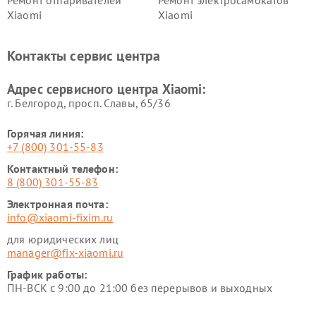
Ремонт отпаривателей
Ремонт электросамокатов
Xiaomi
Xiaomi
Ремонт электровелосипедов
Ремонт экшн-камер Xiaomi
Xiaomi
Контакты сервис центра
Ремонт стиральных машин
Ремонт смарт-часов Xiaomi
Xiaomi
Адрес сервисного центра Xiaomi:
г. Белгород, просп. Славы, 65/36
Горячая линия:
+7 (800) 301-55-83
Контактный телефон:
8 (800) 301-55-83
Электронная почта:
info@xiaomi-fixim.ru
для юридических лиц
manager@fix-xiaomi.ru
График работы:
ПН-ВСК с 9:00 до 21:00 без перерывов и выходных