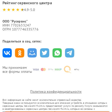
Рейтинг сервисного центра
4.9-5.0
ООО "Русервис"
ИНН 7702633247
ОГРН 1077746335776
Поделиться в соц. сетях:
Мы принимаем
все формы оплаты
Политика конфиденциальности
Вся информация на сайте носит исключительно справочный характер.
Товарные знаки используются исключительно для описания устройств, в отношении которых
сервисные центры bel.xiaomi-fixim.ru предоставляют услуги по ремонту. Услуги оказываются
в неавторизованных сервисных центрах bel.xiaomi-fixim.ru, которые не связаны с
правообладателями товарных знаков или их официальными представителями.