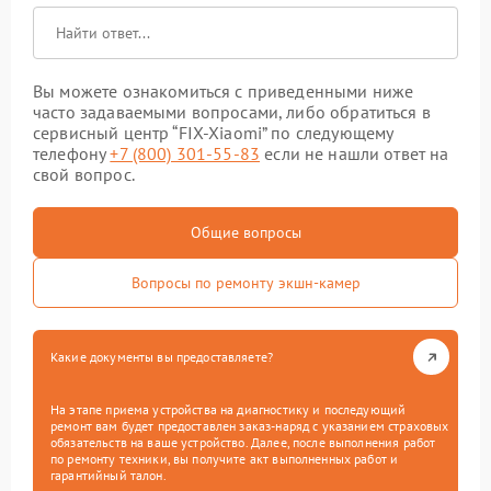
Вы можете ознакомиться с приведенными ниже
часто задаваемыми вопросами, либо обратиться в
сервисный центр “FIX-Xiaomi” по следующему
телефону
+7 (800) 301-55-83
если не нашли ответ на
свой вопрос.
Общие вопросы
Вопросы по ремонту экшн-камер
Какие документы вы предоставляете?
На этапе приема устройства на диагностику и последующий
ремонт вам будет предоставлен заказ-наряд с указанием страховых
обязательств на ваше устройство. Далее, после выполнения работ
по ремонту техники, вы получите акт выполненных работ и
гарантийный талон.