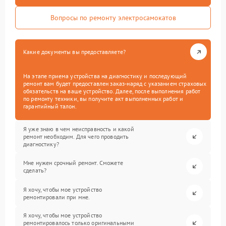
Вопросы по ремонту электросамокатов
Какие документы вы предоставляете?
На этапе приема устройства на диагностику и последующий
ремонт вам будет предоставлен заказ-наряд с указанием страховых
обязательств на ваше устройство. Далее, после выполнения работ
по ремонту техники, вы получите акт выполненных работ и
гарантийный талон.
Я уже знаю в чем неисправность и какой
ремонт необходим. Для чего проводить
диагностику?
Мне нужен срочный ремонт. Сможете
сделать?
Я хочу, чтобы мое устройство
ремонтировали при мне.
Я хочу, чтобы мое устройство
ремонтировалось только оригинальными