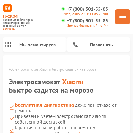
+7 (800) 301-55-83
Ежедневно, с 10:00 до 20:00
FIX-XIAOMI
+7 (800) 301-55-83
Ремонт устройств Xiaomi
Специализированный
Звонок бесплатный по РФ
cервисный центр г.
Белгород
Мы ремонтируем
Позвонить
ороде
Электросамокат Xiaomi быстро садится на морозе
Электросамокат
Xiaomi
Быстро садится на морозе
Бесплатная диагностика
даже при отказе от
ремонта
Привезем и увезем электросамокат Xiaomi
собственной доставкой
Ремонт роботов-пылесосов Xiaomi
Ремонт массажных кресел Xiaomi
Ремонт видеорегистраторов Xiaomi
Ремонт пароочистителей Xiaomi
Ремонт камер видеонаблюдения Xiaomi
Ремонт вертикальных пылесосов Xiaomi
Ремонт электровелосипедов Xiaomi
Ремонт стиральных машин Xiaomi
Гарантия на наши работы по ремонту