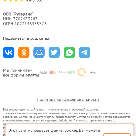
4.9-5.0
ООО "Русервис"
ИНН 7702633247
ОГРН 1077746335776
Поделиться в соц. сетях:
Мы принимаем
все формы оплаты
Политика конфиденциальности
Вся информация на сайте носит исключительно справочный характер.
Товарные знаки используются исключительно для описания устройств, в отношении которых
сервисные центры bel.xiaomi-fixim.ru предоставляют услуги по ремонту. Услуги оказываются
в неавторизованных сервисных центрах bel.xiaomi-fixim.ru, которые не связаны с
правообладателями товарных знаков или их официальными представителями.
Ремонт осуществляется для устройств, уже введенных в гражданский оборот в соответствии
Этот сайт использует файлы cookie. Вы можете
со статьей 1487 ГК РФ.
Использование товарных знаков не преследует цели индивидуализации услуг или введения