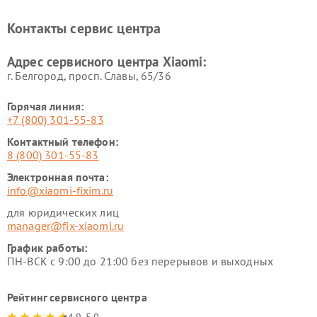
Ремонт электровелосипедов
Ремонт экшн-камер Xiaomi
Xiaomi
Контакты сервис центра
Ремонт стиральных машин
Ремонт смарт-часов Xiaomi
Xiaomi
Адрес сервисного центра Xiaomi:
г. Белгород, просп. Славы, 65/36
Горячая линия:
+7 (800) 301-55-83
Контактный телефон:
8 (800) 301-55-83
Электронная почта:
info@xiaomi-fixim.ru
для юридических лиц
manager@fix-xiaomi.ru
График работы:
ПН-ВСК с 9:00 до 21:00 без перерывов и выходных
Рейтинг сервисного центра