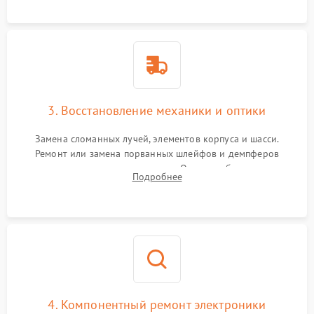
короткое замыкание.
3. Восстановление механики и оптики
Замена сломанных лучей, элементов корпуса и шасси.
Ремонт или замена порванных шлейфов и демпферов
трехосевого подвеса камеры. Очистка объектива,
Подробнее
восстановление механизма фокусировки. Установка новых
пропеллеров.
4. Компонентный ремонт электроники