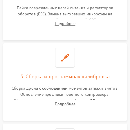
Пайка поврежденных цепей питания и регуляторов
оборотов (ESC). Замена выгоревших микросхем на
материнской плате, модулей GPS
Подробнее
5. Сборка и программная калибровка
Сборка дрона с соблюдением моментов затяжки винтов.
Обновление прошивки полетного контроллера.
Обязательная программная калибровка IMU-сенсоров,
Подробнее
компаса, датчиков позиционирования и горизонта подвеса
камеры.