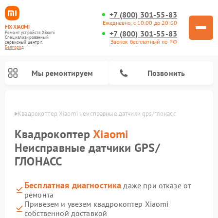
+7 (800) 301-55-83
Ежедневно, с 10:00 до 20:00
FIX-XIAOMI
+7 (800) 301-55-83
Ремонт устройств Xiaomi
Специализированный
Звонок бесплатный по РФ
cервисный центр г.
Белгород
Мы ремонтируем
Позвонить
ороде
Квадрокоптер Xiaomi неисправные датчики gps/глонасс
Квадрокоптер
Xiaomi
Неисправные датчики GPS/
ГЛОНАСС
Бесплатная диагностика
даже при отказе от
ремонта
Привезем и увезем квадрокоптер Xiaomi
Ремонт роботов-пылесосов Xiaomi
Ремонт электросамокатов Xiaomi
Ремонт массажных кресел Xiaomi
Ремонт видеорегистраторов Xiaomi
Ремонт пароочистителей Xiaomi
Ремонт камер видеонаблюдения Xiaomi
Ремонт вертикальных пылесосов Xiaomi
Ремонт электровелосипедов Xiaomi
Ремонт стиральных машин Xiaomi
собственной доставкой