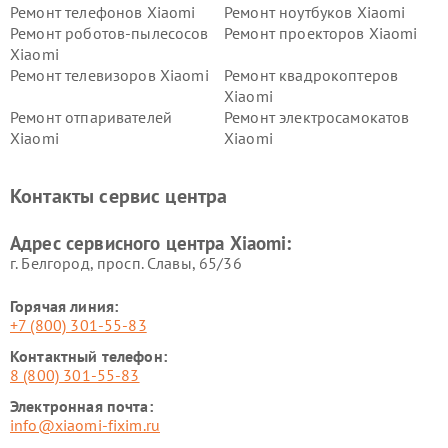
Ремонт телефонов Xiaomi
Ремонт ноутбуков Xiaomi
Ремонт роботов-пылесосов
Ремонт проекторов Xiaomi
Xiaomi
Ремонт телевизоров Xiaomi
Ремонт квадрокоптеров
Xiaomi
Ремонт отпаривателей
Ремонт электросамокатов
Xiaomi
Xiaomi
Ремонт электровелосипедов
Ремонт экшн-камер Xiaomi
Xiaomi
Контакты сервис центра
Ремонт стиральных машин
Ремонт смарт-часов Xiaomi
Xiaomi
Адрес сервисного центра Xiaomi:
г. Белгород, просп. Славы, 65/36
Горячая линия:
+7 (800) 301-55-83
Контактный телефон:
8 (800) 301-55-83
Электронная почта:
info@xiaomi-fixim.ru