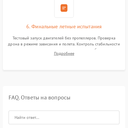
6. Финальные летные испытания
Тестовый запуск двигателей без пропеллеров. Проверка
дрона в режиме зависания и полета. Контроль стабильности
удержания точки, качества передачи видео, работы системы
Подробнее
возврата домой (RTH) и дальности радиосвязи.
FAQ. Ответы на вопросы