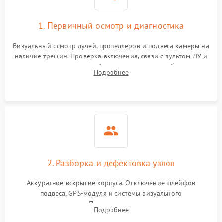
1. Первичный осмотр и диагностика
Визуальный осмотр лучей, пропеллеров и подвеса камеры на
наличие трещин. Проверка включения, связи с пультом ДУ и
передачи видеосигнала. Считывание логов ошибок через
Подробнее
полетное ПО для определения характера неисправности.
2. Разборка и дефектовка узлов
Аккуратное вскрытие корпуса. Отключение шлейфов
подвеса, GPS-модуля и системы визуального
позиционирования. Проверка полетного контроллера,
Подробнее
регуляторов оборотов (ESC) и бесколлекторных моторов на