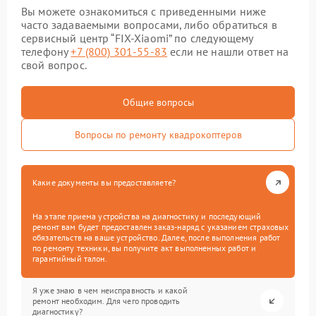
Вы можете ознакомиться с приведенными ниже
часто задаваемыми вопросами, либо обратиться в
сервисный центр “FIX-Xiaomi” по следующему
телефону
+7 (800) 301-55-83
если не нашли ответ на
свой вопрос.
Общие вопросы
Вопросы по ремонту квадрокоптеров
Какие документы вы предоставляете?
На этапе приема устройства на диагностику и последующий
ремонт вам будет предоставлен заказ-наряд с указанием страховых
обязательств на ваше устройство. Далее, после выполнения работ
по ремонту техники, вы получите акт выполненных работ и
гарантийный талон.
Я уже знаю в чем неисправность и какой
ремонт необходим. Для чего проводить
диагностику?