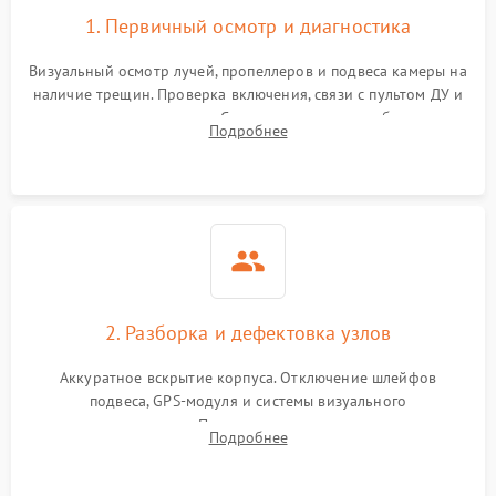
1. Первичный осмотр и диагностика
Визуальный осмотр лучей, пропеллеров и подвеса камеры на
наличие трещин. Проверка включения, связи с пультом ДУ и
передачи видеосигнала. Считывание логов ошибок через
Подробнее
полетное ПО для определения характера неисправности.
2. Разборка и дефектовка узлов
Аккуратное вскрытие корпуса. Отключение шлейфов
подвеса, GPS-модуля и системы визуального
позиционирования. Проверка полетного контроллера,
Подробнее
регуляторов оборотов (ESC) и бесколлекторных моторов на
короткое замыкание.