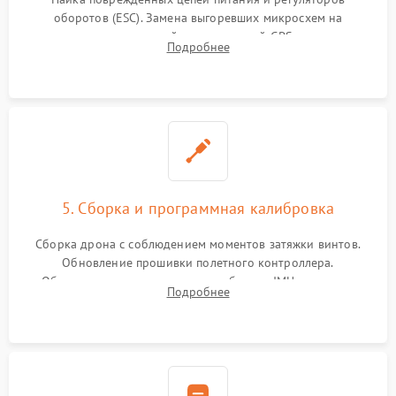
оборотов (ESC). Замена выгоревших микросхем на
материнской плате, модулей GPS
Подробнее
5. Сборка и программная калибровка
Сборка дрона с соблюдением моментов затяжки винтов.
Обновление прошивки полетного контроллера.
Обязательная программная калибровка IMU-сенсоров,
Подробнее
компаса, датчиков позиционирования и горизонта подвеса
камеры.