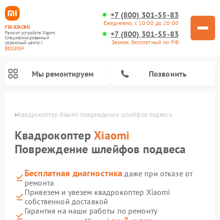
+7 (800) 301-55-83
Ежедневно, с 10:00 до 20:00
FIX-XIAOMI
+7 (800) 301-55-83
Ремонт устройств Xiaomi
Специализированный
Звонок бесплатный по РФ
cервисный центр г.
Белгород
Мы ремонтируем
Позвонить
ороде
Квадрокоптер Xiaomi повреждение шлейфов подвеса
Квадрокоптер
Xiaomi
Повреждение шлейфов подвеса
Бесплатная диагностика
даже при отказе от
ремонта
Привезем и увезем квадрокоптер Xiaomi
собственной доставкой
Ремонт роботов-пылесосов Xiaomi
Ремонт электросамокатов Xiaomi
Ремонт массажных кресел Xiaomi
Ремонт видеорегистраторов Xiaomi
Ремонт пароочистителей Xiaomi
Ремонт камер видеонаблюдения Xiaomi
Ремонт вертикальных пылесосов Xiaomi
Ремонт электровелосипедов Xiaomi
Ремонт стиральных машин Xiaomi
Гарантия на наши работы по ремонту