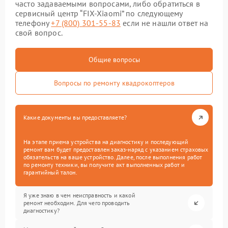
часто задаваемыми вопросами, либо обратиться в
сервисный центр “FIX-Xiaomi” по следующему
телефону
+7 (800) 301-55-83
если не нашли ответ на
свой вопрос.
Общие вопросы
Вопросы по ремонту квадрокоптеров
Какие документы вы предоставляете?
На этапе приема устройства на диагностику и последующий
ремонт вам будет предоставлен заказ-наряд с указанием страховых
обязательств на ваше устройство. Далее, после выполнения работ
по ремонту техники, вы получите акт выполненных работ и
гарантийный талон.
Я уже знаю в чем неисправность и какой
ремонт необходим. Для чего проводить
диагностику?