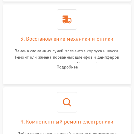
3. Восстановление механики и оптики
Замена сломанных лучей, элементов корпуса и шасси.
Ремонт или замена порванных шлейфов и демпферов
трехосевого подвеса камеры. Очистка объектива,
Подробнее
восстановление механизма фокусировки. Установка новых
пропеллеров.
4. Компонентный ремонт электроники
Пайка поврежденных цепей питания и регуляторов