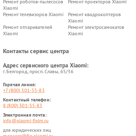
Ремонт роботов-пылесосов
Ремонт проекторов Xiaomi
Xiaomi
Ремонт телевизоров Xiaomi
Ремонт квадрокоптеров
Xiaomi
Ремонт отпаривателей
Ремонт электросамокатов
Xiaomi
Xiaomi
Ремонт электровелосипедов
Ремонт экшн-камер Xiaomi
Xiaomi
Контакты сервис центра
Ремонт стиральных машин
Ремонт смарт-часов Xiaomi
Xiaomi
Адрес сервисного центра Xiaomi:
г. Белгород, просп. Славы, 65/36
Горячая линия:
+7 (800) 301-55-83
Контактный телефон:
8 (800) 301-55-83
Электронная почта:
info@xiaomi-fixim.ru
для юридических лиц
manager@fix-xiaomi.ru