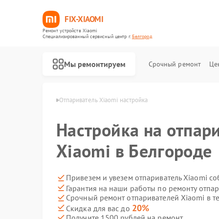
FIX-XIAOMI
Ремонт устройств Xiaomi
Специализированный cервисный центр г.
Белгород
Мы ремонтируем
Срочный ремонт
Це
 Xiaomi в Белгороде
Отпариватель Xiaomi настройка
Настройка на отпар
Xiaomi в Белгороде
Привезем и увезем отпариватель Xiaomi с
Гарантия на наши работы по ремонту отпа
Срочный ремонт отпаривателей Xiaomi в т
20%
Скидка для вас до
Получите 1500 рублей на ремонт
Ремонт роботов-пылесосов Xiaomi
Ремонт квадрокоптеров Xiaomi
Ремонт электросамокатов Xiaomi
Ремонт электровелосипедов Xiaomi
Ремонт стиральных машин Xiaomi
Ремонт вертикальных пылесосов Xiaomi
Ремонт парогенераторов Xiaomi
Ремонт массажных кресел Xiaomi
Ремонт камер видеонаблюдения Xiaomi
Ремонт видеорегистраторов Xiaomi
Ремонт пароочистителей Xiaomi