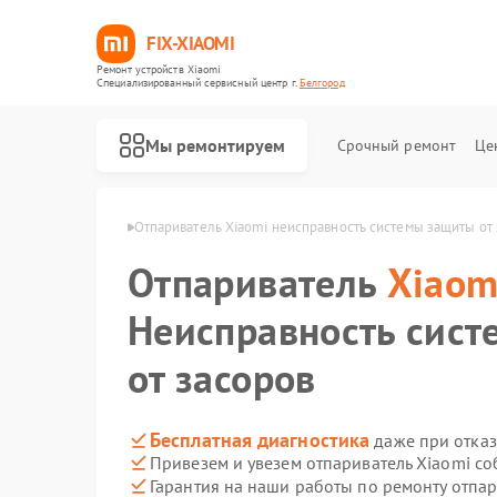
FIX-XIAOMI
Ремонт устройств Xiaomi
Специализированный cервисный центр г.
Белгород
Мы ремонтируем
Срочный ремонт
Це
 Xiaomi в Белгороде
Отпариватель Xiaomi неисправность системы защиты от
Отпариватель
Xiaom
Неисправность сис
от засоров
Бесплатная диагностика
даже при отказ
Привезем и увезем отпариватель Xiaomi с
Гарантия на наши работы по ремонту отпа
Ремонт роботов-пылесосов Xiaomi
Ремонт квадрокоптеров Xiaomi
Ремонт электросамокатов Xiaomi
Ремонт электровелосипедов Xiaomi
Ремонт стиральных машин Xiaomi
Ремонт вертикальных пылесосов Xiaomi
Ремонт парогенераторов Xiaomi
Ремонт массажных кресел Xiaomi
Ремонт камер видеонаблюдения Xiaomi
Ремонт видеорегистраторов Xiaomi
Ремонт пароочистителей Xiaomi