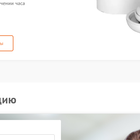
ечении часа
ны
цию