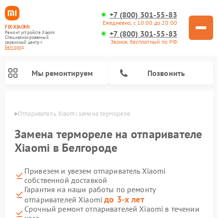
+7 (800) 301-55-83
Ежедневно, с 10:00 до 20:00
FIX-XIAOMI
+7 (800) 301-55-83
Ремонт устройств Xiaomi
Специализированный
Звонок бесплатный по РФ
cервисный центр г.
Белгород
Мы ремонтируем
Позвонить
ороде
Отпариватель Xiaomi замена термореле
Замена термореле на отпаривателе
Xiaomi в Белгороде
Привезем и увезем отпариватель Xiaomi
собственной доставкой
Гарантия на наши работы по ремонту
до 3-х лет
отпаривателей Xiaomi
Ремонт роботов-пылесосов Xiaomi
Ремонт электросамокатов Xiaomi
Ремонт массажных кресел Xiaomi
Ремонт видеорегистраторов Xiaomi
Ремонт пароочистителей Xiaomi
Ремонт камер видеонаблюдения Xiaomi
Ремонт вертикальных пылесосов Xiaomi
Ремонт электровелосипедов Xiaomi
Ремонт стиральных машин Xiaomi
Срочный ремонт отпаривателей Xiaomi в течении