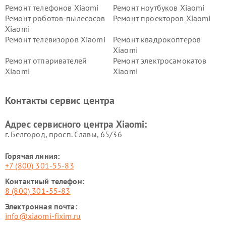
Ремонт телефонов Xiaomi
Ремонт ноутбуков Xiaomi
Ремонт роботов-пылесосов
Ремонт проекторов Xiaomi
Xiaomi
Ремонт телевизоров Xiaomi
Ремонт квадрокоптеров
Xiaomi
Ремонт отпаривателей
Ремонт электросамокатов
Xiaomi
Xiaomi
Ремонт электровелосипедов
Ремонт экшн-камер Xiaomi
Xiaomi
Контакты сервис центра
Ремонт стиральных машин
Ремонт смарт-часов Xiaomi
Xiaomi
Адрес сервисного центра Xiaomi:
г. Белгород, просп. Славы, 65/36
Горячая линия:
+7 (800) 301-55-83
Контактный телефон:
8 (800) 301-55-83
Электронная почта:
info@xiaomi-fixim.ru