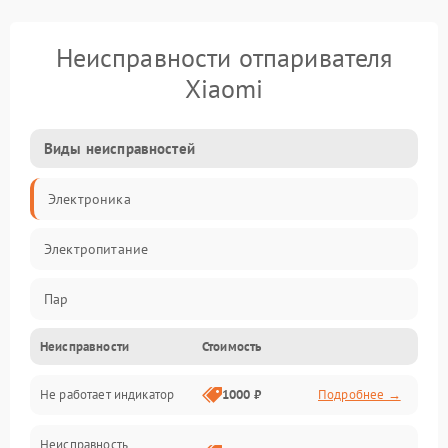
Неисправности отпаривателя
Xiaomi
Виды неисправностей
Электроника
Электропитание
Пар
Неисправности
Стоимость
Герметичность
Не работает индикатор
1000 ₽
Подробнее →
Механические повреждения
Неисправность