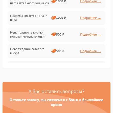
1000 ₽
Подробнее →
нагревательного элемента
Поломка системы подачи
1000 ₽
Подробнее →
пара
Неисправность кнопки
500 ₽
Подробнее →
включения/выключения
Повреждение сетевого
500 ₽
Подробнее →
шнура
Неисправность системы
1000 ₽
Подробнее →
защиты от перегрева
Поломка системы
автоматического
1000 ₽
Подробнее →
У Вас остались вопросы?
отключения
Оставьте заявку, мы свяжемся с Вами в ближайшее
Неисправность
время
500 ₽
Подробнее →
индикаторов