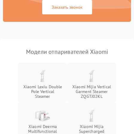
Заказать звонок
Поломка системы защиты
1000 ₽
Подробнее →
от короткого замыкания
Повреждение системы
защиты от
1000 ₽
Подробнее →
перенапряжения
Модели отпаривателей Xiaomi
Поломка системы защиты
1000 ₽
Подробнее →
от замыкания
Повреждение системы
1000 ₽
Подробнее →
защиты от перегрузок
Xiaomi Lexiu Double
Xiaomi Mijia Vertical
Pole Vertical
Garment Steamer
Steamer
ZQGTJ02KL
Xiaomi Deerma
Xiaomi Mijia
Multifunctional
Supercharged