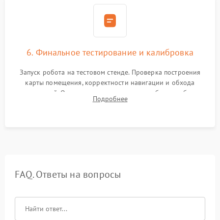
6. Финальное тестирование и калибровка
Запуск робота на тестовом стенде. Проверка построения
карты помещения, корректности навигации и обхода
препятствий. Оценка силы всасывания и работы турбины.
Подробнее
Тестирование автоматического возврата на док-станцию и
процесса зарядки.
FAQ. Ответы на вопросы