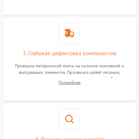
использованием сжатого воздуха и щеток.
3. Глубокая дефектовка компонентов
Проверка материнской платы на наличие окислений и
выгоревших элементов. Прозвонка цепей питания,
тестирование приводных моторов колес и турбины
Подробнее
всасывания. Оценка состояния оптических и инфракрасных
датчиков, а также механизма лазерного дальномера.