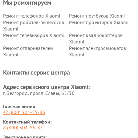
Мы ремонтируем
Ремонт телефонов Xiaomi
Ремонт ноутбуков Xiaomi
Ремонт роботов-пылесосов
Ремонт проекторов Xiaomi
Xiaomi
Ремонт телевизоров Xiaomi
Ремонт квадрокоптеров
Xiaomi
Ремонт отпаривателей
Ремонт электросамокатов
Xiaomi
Xiaomi
Ремонт электровелосипедов
Ремонт экшн-камер Xiaomi
Xiaomi
Контакты сервис центра
Ремонт стиральных машин
Ремонт смарт-часов Xiaomi
Xiaomi
Адрес сервисного центра Xiaomi:
г. Белгород, просп. Славы, 65/36
Горячая линия:
+7 (800) 301-55-83
Контактный телефон:
8 (800) 301-55-83
Электронная почта: