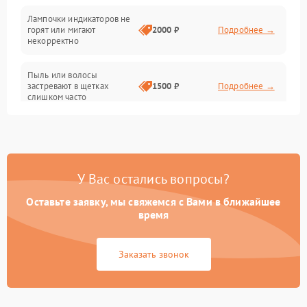
Проблемы с механикой
Лампочки индикаторов не
горят или мигают
2000 ₽
Подробнее →
Батарея
некорректно
Режим работы
Пыль или волосы
застревают в щетках
1500 ₽
Подробнее →
слишком часто
Программные сбои
У Вас остались вопросы?
Оставьте заявку, мы свяжемся с Вами в ближайшее
время
Заказать звонок