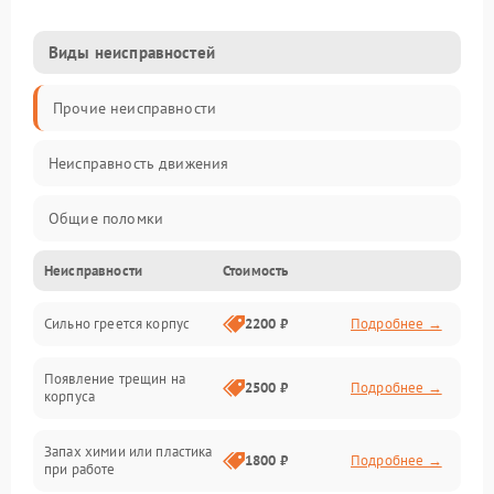
Виды неисправностей
Прочие неисправности
Неисправность движения
Общие поломки
Неисправности
Стоимость
Неисправность датчиков
Сильно греется корпус
2200 ₽
Подробнее →
Неисправность программного обеспечения
Появление трещин на
Проблемы с сигналом
2500 ₽
Подробнее →
корпуса
Неисправность резервуаров и систем подачи воды
Запах химии или пластика
1800 ₽
Подробнее →
при работе