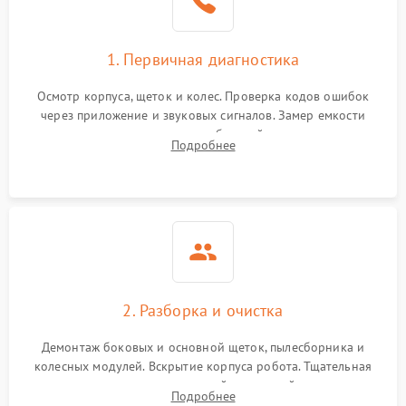
1. Первичная диагностика
Осмотр корпуса, щеток и колес. Проверка кодов ошибок
через приложение и звуковых сигналов. Замер емкости
аккумулятора и тестирование базовой станции зарядки.
Подробнее
Оценка работы лидара, бампера и датчиков падения для
локализации неисправности.
2. Разборка и очистка
Демонтаж боковых и основной щеток, пылесборника и
колесных модулей. Вскрытие корпуса робота. Тщательная
очистка внутренних полостей, шестерней и плат от
Подробнее
скопившейся пыли, волос и шерсти животных с