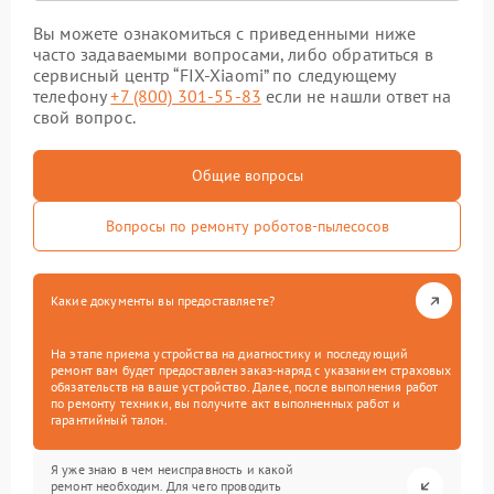
Вы можете ознакомиться с приведенными ниже
часто задаваемыми вопросами, либо обратиться в
сервисный центр “FIX-Xiaomi” по следующему
телефону
+7 (800) 301-55-83
если не нашли ответ на
свой вопрос.
Общие вопросы
Вопросы по ремонту роботов-пылесосов
Какие документы вы предоставляете?
На этапе приема устройства на диагностику и последующий
ремонт вам будет предоставлен заказ-наряд с указанием страховых
обязательств на ваше устройство. Далее, после выполнения работ
по ремонту техники, вы получите акт выполненных работ и
гарантийный талон.
Я уже знаю в чем неисправность и какой
ремонт необходим. Для чего проводить