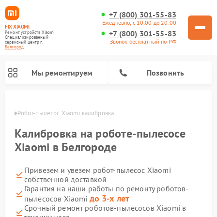
+7 (800) 301-55-83
Ежедневно, с 10:00 до 20:00
FIX-XIAOMI
+7 (800) 301-55-83
Ремонт устройств Xiaomi
Специализированный
Звонок бесплатный по РФ
cервисный центр г.
Белгород
Мы ремонтируем
Позвонить
ороде
Робот-пылесос Xiaomi калибровка
Калибровка на роботе-пылесосе
Xiaomi в Белгороде
Привезем и увезем робот-пылесос Xiaomi
собственной доставкой
Гарантия на наши работы по ремонту роботов-
до 3-х лет
пылесосов Xiaomi
Ремонт электросамокатов Xiaomi
Ремонт массажных кресел Xiaomi
Ремонт видеорегистраторов Xiaomi
Ремонт пароочистителей Xiaomi
Ремонт камер видеонаблюдения Xiaomi
Ремонт вертикальных пылесосов Xiaomi
Ремонт электровелосипедов Xiaomi
Ремонт стиральных машин Xiaomi
Срочный ремонт роботов-пылесосов Xiaomi в