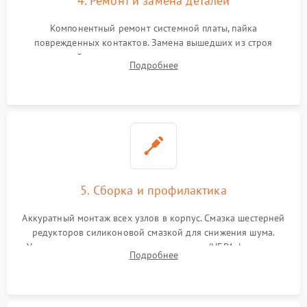
4. Ремонт и замена деталей
Компонентный ремонт системной платы, пайка
поврежденных контактов. Замена вышедших из строя
двигателей, изношенного аккумулятора, неисправного
Подробнее
лидара или помпы подачи воды. Восстановление шлейфов и
устранение последствий попадания влаги.
5. Сборка и профилактика
Аккуратный монтаж всех узлов в корпус. Смазка шестерней
редукторов силиконовой смазкой для снижения шума.
Установка новых расходных материалов (HEPA-фильтров,
Подробнее
микрофибры, щеток). Надежная фиксация разъемов и
проверка герметичности водяного контура.