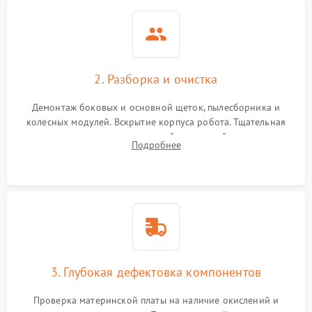
2. Разборка и очистка
Демонтаж боковых и основной щеток, пылесборника и
колесных модулей. Вскрытие корпуса робота. Тщательная
очистка внутренних полостей, шестерней и плат от
Подробнее
скопившейся пыли, волос и шерсти животных с
использованием сжатого воздуха и щеток.
3. Глубокая дефектовка компонентов
Проверка материнской платы на наличие окислений и