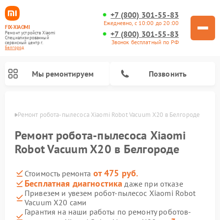
+7 (800) 301-55-83
Ежедневно, с 10:00 до 20:00
FIX-XIAOMI
+7 (800) 301-55-83
Ремонт устройств Xiaomi
Специализированный
Звонок бесплатный по РФ
cервисный центр г.
Белгород
Мы ремонтируем
Позвонить
ороде
Ремонт робота-пылесоса Xiaomi Robot Vacuum X20 в Белгороде
Ремонт робота-пылесоса Xiaomi
Robot Vacuum X20 в Белгороде
от 475 руб.
Стоимость ремонта
Бесплатная диагностика
даже при отказе
Привезем и увезем робот-пылесос Xiaomi Robot
Vacuum X20 сами
Ремонт электросамокатов Xiaomi
Ремонт массажных кресел Xiaomi
Ремонт видеорегистраторов Xiaomi
Ремонт пароочистителей Xiaomi
Ремонт камер видеонаблюдения Xiaomi
Ремонт вертикальных пылесосов Xiaomi
Ремонт электровелосипедов Xiaomi
Ремонт стиральных машин Xiaomi
Гарантия на наши работы по ремонту роботов-