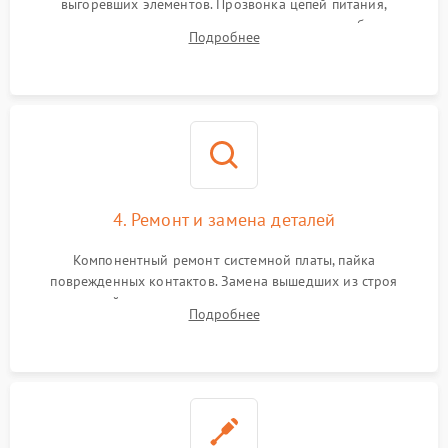
выгоревших элементов. Прозвонка цепей питания,
тестирование приводных моторов колес и турбины
Подробнее
всасывания. Оценка состояния оптических и инфракрасных
датчиков, а также механизма лазерного дальномера.
4. Ремонт и замена деталей
Компонентный ремонт системной платы, пайка
поврежденных контактов. Замена вышедших из строя
двигателей, изношенного аккумулятора, неисправного
Подробнее
лидара или помпы подачи воды. Восстановление шлейфов и
устранение последствий попадания влаги.