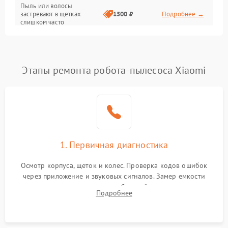
Режим работы
Пыль или волосы
застревают в щетках
1500 ₽
Подробнее →
слишком часто
Программные сбои
Этапы ремонта робота-пылесоса Xiaomi
1. Первичная диагностика
Осмотр корпуса, щеток и колес. Проверка кодов ошибок
через приложение и звуковых сигналов. Замер емкости
аккумулятора и тестирование базовой станции зарядки.
Подробнее
Оценка работы лидара, бампера и датчиков падения для
локализации неисправности.