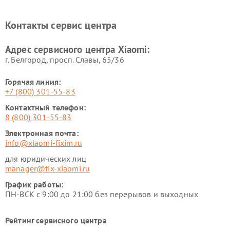
Ремонт электровелосипедов
Ремонт экшн-камер Xiaomi
Xiaomi
Контакты сервис центра
Ремонт стиральных машин
Ремонт смарт-часов Xiaomi
Xiaomi
Адрес сервисного центра Xiaomi:
г. Белгород, просп. Славы, 65/36
Горячая линия:
+7 (800) 301-55-83
Контактный телефон:
8 (800) 301-55-83
Электронная почта:
info@xiaomi-fixim.ru
для юридических лиц
manager@fix-xiaomi.ru
График работы:
ПН-ВСК с 9:00 до 21:00 без перерывов и выходных
Рейтинг сервисного центра