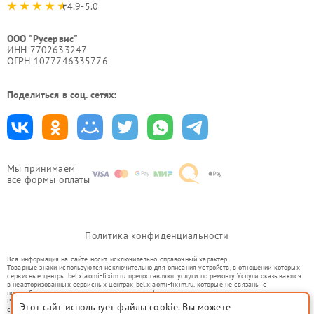
4.9-5.0
ООО "Русервис"
ИНН 7702633247
ОГРН 1077746335776
Поделиться в соц. сетях:
Мы принимаем
все формы оплаты
Политика конфиденциальности
Вся информация на сайте носит исключительно справочный характер.
Товарные знаки используются исключительно для описания устройств, в отношении которых
сервисные центры bel.xiaomi-fixim.ru предоставляют услуги по ремонту. Услуги оказываются
в неавторизованных сервисных центрах bel.xiaomi-fixim.ru, которые не связаны с
правообладателями товарных знаков или их официальными представителями.
Ремонт осуществляется для устройств, уже введенных в гражданский оборот в соответствии
Этот сайт использует файлы cookie. Вы можете
со статьей 1487 ГК РФ.