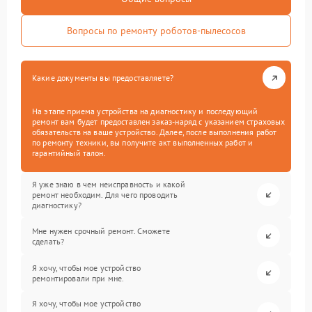
Вопросы по ремонту роботов-пылесосов
Какие документы вы предоставляете?
На этапе приема устройства на диагностику и последующий
ремонт вам будет предоставлен заказ-наряд с указанием страховых
обязательств на ваше устройство. Далее, после выполнения работ
по ремонту техники, вы получите акт выполненных работ и
гарантийный талон.
Я уже знаю в чем неисправность и какой
ремонт необходим. Для чего проводить
диагностику?
Мне нужен срочный ремонт. Сможете
сделать?
Я хочу, чтобы мое устройство
ремонтировали при мне.
Я хочу, чтобы мое устройство