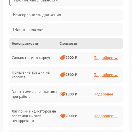
Прочие неисправности
Неисправность движения
Общие поломки
Неисправности
Стоимость
Неисправность датчиков
Сильно греется корпус
2200 ₽
Подробнее →
Неисправность программного обеспечения
Появление трещин на
Проблемы с сигналом
2500 ₽
Подробнее →
корпуса
Неисправность резервуаров и систем подачи воды
Запах химии или пластика
1800 ₽
Подробнее →
при работе
Проблемы с механикой
Лампочки индикаторов не
горят или мигают
2000 ₽
Подробнее →
Батарея
некорректно