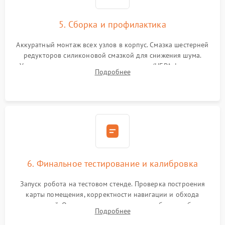
5. Сборка и профилактика
Аккуратный монтаж всех узлов в корпус. Смазка шестерней
редукторов силиконовой смазкой для снижения шума.
Установка новых расходных материалов (HEPA-фильтров,
Подробнее
микрофибры, щеток). Надежная фиксация разъемов и
проверка герметичности водяного контура.
6. Финальное тестирование и калибровка
Запуск робота на тестовом стенде. Проверка построения
карты помещения, корректности навигации и обхода
препятствий. Оценка силы всасывания и работы турбины.
Подробнее
Тестирование автоматического возврата на док-станцию и