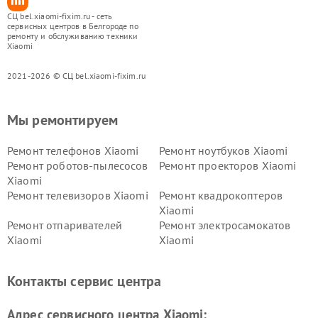
СЦ bel.xiaomi-fixim.ru - сеть
сервисных центров в Белгороде по
ремонту и обслуживанию техники
Xiaomi
2021-2026 © СЦ bel.xiaomi-fixim.ru
Мы ремонтируем
Ремонт телефонов Xiaomi
Ремонт ноутбуков Xiaomi
Ремонт роботов-пылесосов
Ремонт проекторов Xiaomi
Xiaomi
Ремонт телевизоров Xiaomi
Ремонт квадрокоптеров
Xiaomi
Ремонт отпаривателей
Ремонт электросамокатов
Xiaomi
Xiaomi
Ремонт электровелосипедов
Ремонт экшн-камер Xiaomi
Xiaomi
Контакты сервис центра
Ремонт стиральных машин
Ремонт смарт-часов Xiaomi
Xiaomi
Адрес сервисного центра Xiaomi: