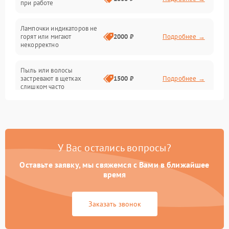
при работе
Проблемы с механикой
Лампочки индикаторов не
горят или мигают
2000 ₽
Подробнее →
Батарея
некорректно
Режим работы
Пыль или волосы
застревают в щетках
1500 ₽
Подробнее →
слишком часто
Программные сбои
У Вас остались вопросы?
Оставьте заявку, мы свяжемся с Вами в ближайшее
время
Заказать звонок