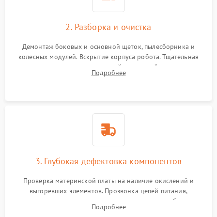
2. Разборка и очистка
Демонтаж боковых и основной щеток, пылесборника и
колесных модулей. Вскрытие корпуса робота. Тщательная
очистка внутренних полостей, шестерней и плат от
Подробнее
скопившейся пыли, волос и шерсти животных с
использованием сжатого воздуха и щеток.
3. Глубокая дефектовка компонентов
Проверка материнской платы на наличие окислений и
выгоревших элементов. Прозвонка цепей питания,
тестирование приводных моторов колес и турбины
Подробнее
всасывания. Оценка состояния оптических и инфракрасных