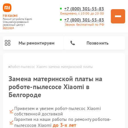
+7 (800) 301-55-83
Ежедневно, с 10:00 до 20:00
FIX-XIAOMI
+7 (800) 301-55-83
Ремонт устройств Xiaomi
Специализированный
Звонок бесплатный по РФ
cервисный центр г.
Белгород
Мы ремонтируем
Позвонить
ороде
Робот-пылесос Xiaomi замена материнской платы
Замена материнской платы на
роботе-пылесосе Xiaomi в
Белгороде
Привезем и увезем робот-пылесос Xiaomi
собственной доставкой
Гарантия на наши работы по ремонту роботов-
Ремонт электросамокатов Xiaomi
Ремонт массажных кресел Xiaomi
Ремонт видеорегистраторов Xiaomi
Ремонт пароочистителей Xiaomi
Ремонт камер видеонаблюдения Xiaomi
Ремонт вертикальных пылесосов Xiaomi
Ремонт электровелосипедов Xiaomi
Ремонт стиральных машин Xiaomi
до 3-х лет
пылесосов Xiaomi