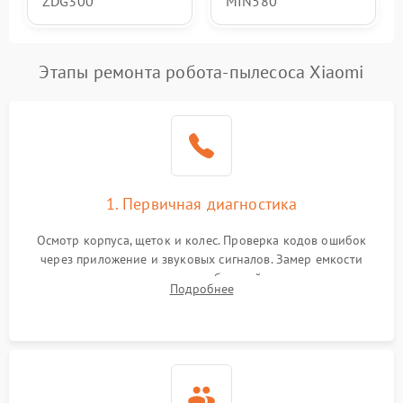
ZDG300
MIN580
Этапы ремонта робота-пылесоса Xiaomi
1. Первичная диагностика
Осмотр корпуса, щеток и колес. Проверка кодов ошибок
через приложение и звуковых сигналов. Замер емкости
аккумулятора и тестирование базовой станции зарядки.
Подробнее
Оценка работы лидара, бампера и датчиков падения для
локализации неисправности.