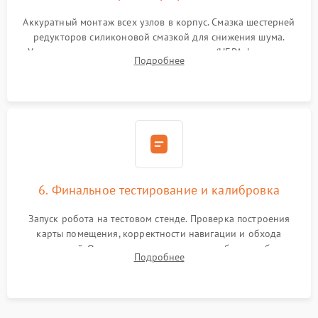
Аккуратный монтаж всех узлов в корпус. Смазка шестерней
редукторов силиконовой смазкой для снижения шума.
Установка новых расходных материалов (HEPA-фильтров,
Подробнее
микрофибры, щеток). Надежная фиксация разъемов и
проверка герметичности водяного контура.
6. Финальное тестирование и калибровка
Запуск робота на тестовом стенде. Проверка построения
карты помещения, корректности навигации и обхода
препятствий. Оценка силы всасывания и работы турбины.
Подробнее
Тестирование автоматического возврата на док-станцию и
процесса зарядки.