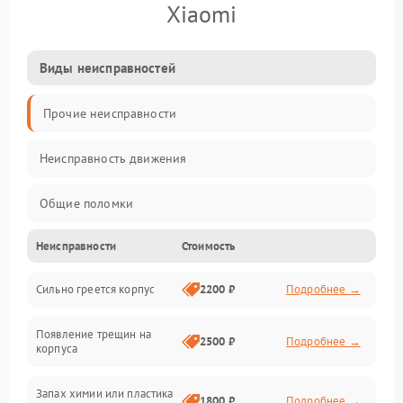
Xiaomi
Виды неисправностей
Прочие неисправности
Неисправность движения
Общие поломки
Неисправности
Стоимость
Неисправность датчиков
Сильно греется корпус
2200 ₽
Подробнее →
Неисправность программного обеспечения
Появление трещин на
Проблемы с сигналом
2500 ₽
Подробнее →
корпуса
Неисправность резервуаров и систем подачи воды
Запах химии или пластика
1800 ₽
Подробнее →