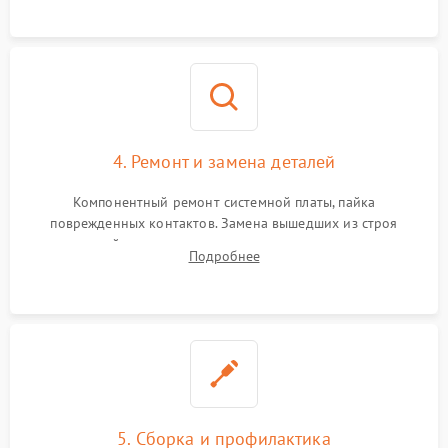
датчиков, а также механизма лазерного дальномера.
4. Ремонт и замена деталей
Компонентный ремонт системной платы, пайка
поврежденных контактов. Замена вышедших из строя
двигателей, изношенного аккумулятора, неисправного
Подробнее
лидара или помпы подачи воды. Восстановление шлейфов и
устранение последствий попадания влаги.
5. Сборка и профилактика