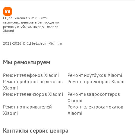
СЦ bel.xiaomi-fixim.ru - сеть
сервисных центров в Белгороде по
ремонту и обслуживанию техники
Xiaomi
2021-2026 © СЦ bel.xiaomi-fixim.ru
Мы ремонтируем
Ремонт телефонов Xiaomi
Ремонт ноутбуков Xiaomi
Ремонт роботов-пылесосов
Ремонт проекторов Xiaomi
Xiaomi
Ремонт телевизоров Xiaomi
Ремонт квадрокоптеров
Xiaomi
Ремонт отпаривателей
Ремонт электросамокатов
Xiaomi
Xiaomi
Ремонт электровелосипедов
Ремонт экшн-камер Xiaomi
Xiaomi
Контакты сервис центра
Ремонт стиральных машин
Ремонт смарт-часов Xiaomi