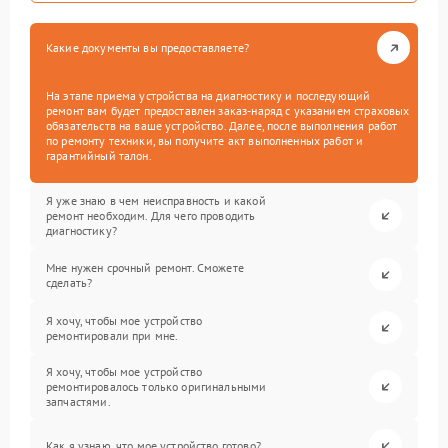
Какие документы вы предоставляете?
На этапе приема устройства на диагностику и последующий
ремонт вам будет предоставлен заказ-наряд с указанием страховых
обязательств на ваше устройство. Далее, после выполнения работ
по ремонту техники, вы получите акт выполненных работ и
гарантийный талон.
Я уже знаю в чем неисправность и какой
ремонт необходим. Для чего проводить
диагностику?
Мне нужен срочный ремонт. Сможете
сделать?
Я хочу, чтобы мое устройство
ремонтировали при мне.
Я хочу, чтобы мое устройство
ремонтировалось только оригинальными
запчастями.
Как я узнаю, что мое устройство готово?