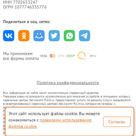
ИНН 7702633247
ОГРН 1077746335776
Поделиться в соц. сетях:
Мы принимаем
все формы оплаты
Политика конфиденциальности
Вся информация на сайте носит исключительно справочный характер.
Товарные знаки используются исключительно для описания устройств, в отношении которых
сервисные центры bel.xiaomi-fixim.ru предоставляют услуги по ремонту. Услуги оказываются
в неавторизованных сервисных центрах bel.xiaomi-fixim.ru, которые не связаны с
правообладателями товарных знаков или их официальными представителями.
Ремонт осуществляется для устройств, уже введенных в гражданский оборот в соответствии
Этот сайт использует файлы cookie. Вы можете
со статьей 1487 ГК РФ.
Использование товарных знаков не преследует цели индивидуализации услуг или введения
ознакомиться с
правилами использования
Согласен
потребителей в заблуждение, а служит для информирования о предоставляемых услугах по
ремонту техники указанных брендов.
файлов cookie
Представленная на сайте информация не является публичной офертой, определяемой
положениями Статьи 437(2) Гражданского кодекса РФ