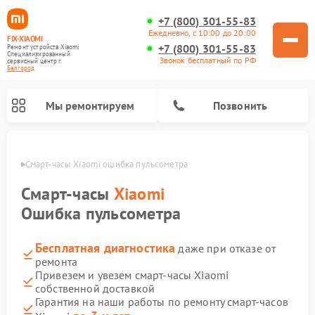
+7 (800) 301-55-83
Ежедневно, с 10:00 до 20:00
FIX-XIAOMI
+7 (800) 301-55-83
Ремонт устройств Xiaomi
Специализированный
Звонок бесплатный по РФ
cервисный центр г.
Белгород
Мы ремонтируем
Позвонить
ороде
Смарт-часы Xiaomi ошибка пульсометра
Смарт-часы
Xiaomi
Ошибка пульсометра
Бесплатная диагностика
даже при отказе от
ремонта
Привезем и увезем смарт-часы Xiaomi
собственной доставкой
Ремонт роботов-пылесосов Xiaomi
Ремонт электровелосипедов Xiaomi
Ремонт стиральных машин Xiaomi
Ремонт массажных кресел Xiaomi
Ремонт видеорегистраторов Xiaomi
Ремонт пароочистителей Xiaomi
Ремонт камер видеонаблюдения Xiaomi
Ремонт вертикальных пылесосов Xiaomi
Ремонт электросамокатов Xiaomi
Гарантия на наши работы по ремонту смарт-часов