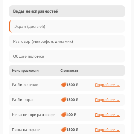
Виды неисправностей
Экран (дисплей)
Разговор (микрофон, динамик)
Общие поломки
Неисправности
Стоимость
Проблемы связи
Разбито стекло
1500 ₽
Подробнее →
Камеры
Разбит экран
1500 ₽
Подробнее →
Проблемы с дисплеем и сенсором
Не гаснет при разговоре
400 ₽
Подробнее →
Зарядка
Пятна на экране
1500 ₽
Подробнее →
Проблемы с питанием, зарядкой и аккумулятором