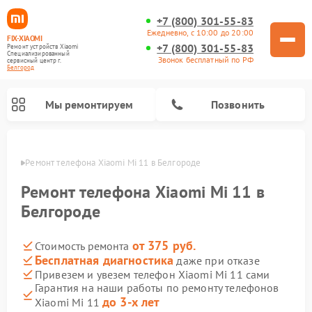
+7 (800) 301-55-83
Ежедневно, с 10:00 до 20:00
FIX-XIAOMI
+7 (800) 301-55-83
Ремонт устройств Xiaomi
Специализированный
Звонок бесплатный по РФ
cервисный центр г.
Белгород
Мы ремонтируем
Позвонить
ороде
Ремонт телефона Xiaomi Mi 11 в Белгороде
Ремонт телефона Xiaomi Mi 11 в
Белгороде
от 375 руб.
Стоимость ремонта
Бесплатная диагностика
даже при отказе
Привезем и увезем телефон Xiaomi Mi 11 сами
Гарантия на наши работы по ремонту телефонов
Ремонт электросамокатов Xiaomi
Ремонт массажных кресел Xiaomi
Ремонт видеорегистраторов Xiaomi
Ремонт пароочистителей Xiaomi
Ремонт камер видеонаблюдения Xiaomi
Ремонт вертикальных пылесосов Xiaomi
Ремонт роботов-пылесосов Xiaomi
Ремонт электровелосипедов Xiaomi
Ремонт стиральных машин Xiaomi
до 3-х лет
Xiaomi Mi 11