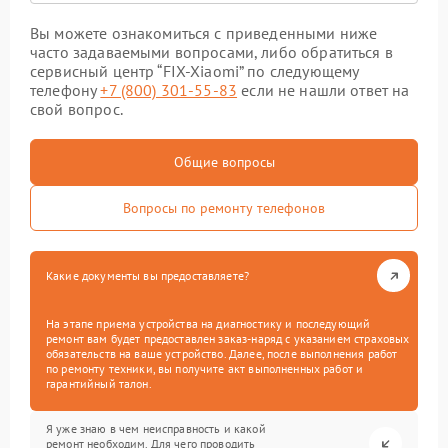
Вы можете ознакомиться с приведенными ниже
часто задаваемыми вопросами, либо обратиться в
сервисный центр “FIX-Xiaomi” по следующему
телефону
+7 (800) 301-55-83
если не нашли ответ на
свой вопрос.
Общие вопросы
Вопросы по ремонту телефонов
Какие документы вы предоставляете?
На этапе приема устройства на диагностику и последующий
ремонт вам будет предоставлен заказ-наряд с указанием страховых
обязательств на ваше устройство. Далее, после выполнения работ
по ремонту техники, вы получите акт выполненных работ и
гарантийный талон.
Я уже знаю в чем неисправность и какой
ремонт необходим. Для чего проводить