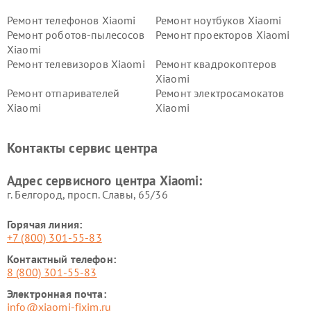
Ремонт телефонов Xiaomi
Ремонт ноутбуков Xiaomi
Ремонт роботов-пылесосов
Ремонт проекторов Xiaomi
Xiaomi
Ремонт телевизоров Xiaomi
Ремонт квадрокоптеров
Xiaomi
Ремонт отпаривателей
Ремонт электросамокатов
Xiaomi
Xiaomi
Ремонт электровелосипедов
Ремонт экшн-камер Xiaomi
Xiaomi
Контакты сервис центра
Ремонт стиральных машин
Ремонт смарт-часов Xiaomi
Xiaomi
Адрес сервисного центра Xiaomi:
г. Белгород, просп. Славы, 65/36
Горячая линия:
+7 (800) 301-55-83
Контактный телефон:
8 (800) 301-55-83
Электронная почта:
info@xiaomi-fixim.ru