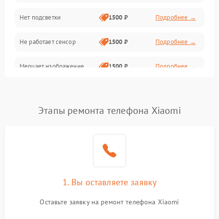
Нет подсветки
1500 ₽
Подробнее →
Проблемы с работой системы, корпусом и другие
Не работает сенсор
1500 ₽
Подробнее →
Мерцает изображение
1500 ₽
Подробнее →
Не работает 3D Touch
2400 ₽
Подробнее →
Этапы ремонта телефона Xiaomi
Не работает Face ID
4000 ₽
Подробнее →
1. Вы оставляете заявку
Оставьте заявку на ремонт телефона Xiaomi