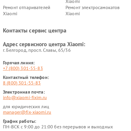
Xiaomi
Ремонт отпаривателей
Ремонт электросамокатов
Xiaomi
Xiaomi
Ремонт электровелосипедов
Ремонт экшн-камер Xiaomi
Xiaomi
Контакты сервис центра
Ремонт стиральных машин
Ремонт смарт-часов Xiaomi
Xiaomi
Адрес сервисного центра Xiaomi:
г. Белгород, просп. Славы, 65/36
Горячая линия:
+7 (800) 301-55-83
Контактный телефон:
8 (800) 301-55-83
Электронная почта:
info@xiaomi-fixim.ru
для юридических лиц
manager@fix-xiaomi.ru
График работы:
ПН-ВСК с 9:00 до 21:00 без перерывов и выходных