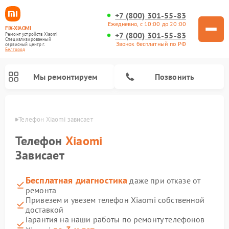
+7 (800) 301-55-83
Ежедневно, с 10:00 до 20:00
FIX-XIAOMI
+7 (800) 301-55-83
Ремонт устройств Xiaomi
Специализированный
Звонок бесплатный по РФ
cервисный центр г.
Белгород
Мы ремонтируем
Позвонить
ороде
Телефон Xiaomi зависает 
Телефон
Xiaomi
Зависает
Бесплатная диагностика
даже при отказе от
ремонта
Привезем и увезем телефон Xiaomi собственной
доставкой
Ремонт электросамокатов Xiaomi
Ремонт массажных кресел Xiaomi
Ремонт видеорегистраторов Xiaomi
Ремонт пароочистителей Xiaomi
Ремонт камер видеонаблюдения Xiaomi
Ремонт вертикальных пылесосов Xiaomi
Ремонт роботов-пылесосов Xiaomi
Ремонт электровелосипедов Xiaomi
Ремонт стиральных машин Xiaomi
Гарантия на наши работы по ремонту телефонов