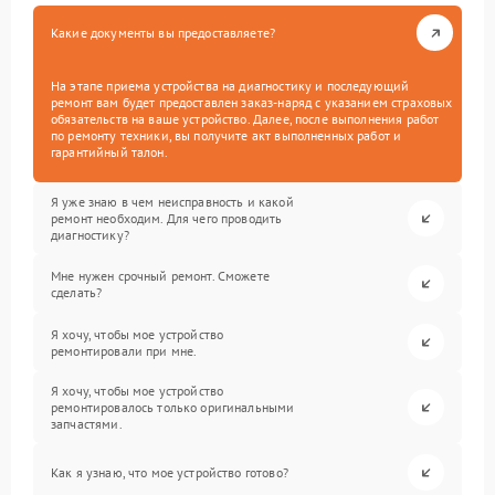
Какие документы вы предоставляете?
На этапе приема устройства на диагностику и последующий
ремонт вам будет предоставлен заказ-наряд с указанием страховых
обязательств на ваше устройство. Далее, после выполнения работ
по ремонту техники, вы получите акт выполненных работ и
гарантийный талон.
Я уже знаю в чем неисправность и какой
ремонт необходим. Для чего проводить
диагностику?
Мне нужен срочный ремонт. Сможете
сделать?
Я хочу, чтобы мое устройство
ремонтировали при мне.
Я хочу, чтобы мое устройство
ремонтировалось только оригинальными
запчастями.
Как я узнаю, что мое устройство готово?